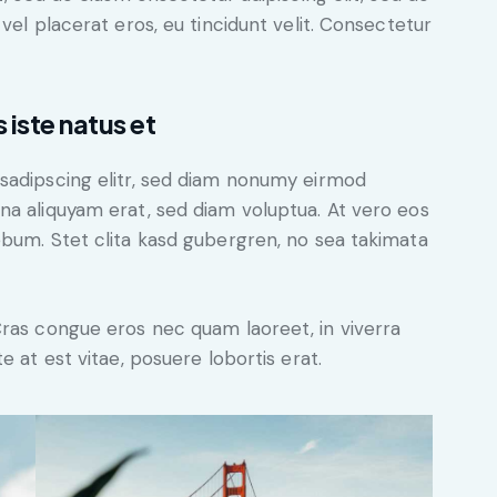
vel placerat eros, eu tincidunt velit. Consectetur
 iste natus et
sadipscing elitr, sed diam nonumy eirmod
na aliquyam erat, sed diam voluptua. At vero eos
ebum. Stet clita kasd gubergren, no sea takimata
Cras congue eros nec quam laoreet, in viverra
e at est vitae, posuere lobortis erat.