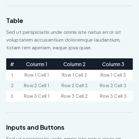
Table
Sed ut perspiciatis unde omnis iste natus error sit
voluptatem accusantium doloremque laudantium,
totam rem aperiam, eaque ipsa quae.
#
Column 1
Column 2
Column 3
1
Row 1 Cell 1
Row 1 Cell 2
Row 1 Cell 3
2
Row 2 Cell 1
Row 2 Cell 2
Row 2 Cell 3
3
Row 3 Cell 1
Row 3 Cell 2
Row 3 Cell 3
Inputs and Buttons
Sed ut perspiciatis unde omnis iste natus error sit